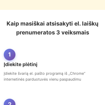
Kaip masiškai atsisakyti el. laiškų
prenumeratos 3 veiksmais
1
Įdiekite plėtinį
Įdiekite švarią el. pašto programą iš „Chrome“
internetinės parduotuvės vienu paspaudimu
2