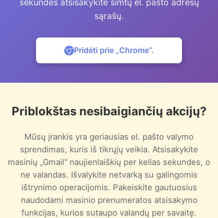
sekundes atsisakykite šimtų el. pašto adresų
sąrašų.
Pridėti prie „Chrome“.
Priblokštas nesibaigiančių akcijų?
Mūsų įrankis yra geriausias el. pašto valymo
sprendimas, kuris iš tikrųjų veikia. Atsisakykite
masinių „Gmail“ naujienlaiškių per kelias sekundes, o
ne valandas. Išvalykite netvarką su galingomis
ištrynimo operacijomis. Pakeiskite gautuosius
naudodami masinio prenumeratos atsisakymo
funkcijas, kurios sutaupo valandų per savaitę.