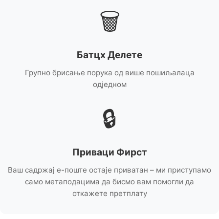
🗑️
Батцх Делете
Групно брисање порука од више пошиљалаца
одједном
🔒
Приваци Фирст
Ваш садржај е-поште остаје приватан – ми приступамо
само метаподацима да бисмо вам помогли да
откажете претплату