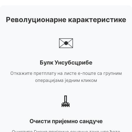
Револуционарне карактеристике
✉️
Булк Унсубсцрибе
Откажите претплату на листе е-поште са групним
операцијама једним кликом
🧹
Очисти пријемно сандуче
Очистите Гмаил пријемно сандуче тако што ћете