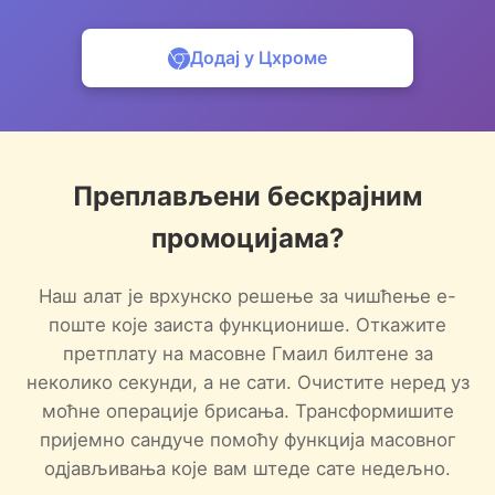
Додај у Цхроме
Преплављени бескрајним
промоцијама?
Наш алат је врхунско решење за чишћење е-
поште које заиста функционише. Откажите
претплату на масовне Гмаил билтене за
неколико секунди, а не сати. Очистите неред уз
моћне операције брисања. Трансформишите
пријемно сандуче помоћу функција масовног
одјављивања које вам штеде сате недељно.