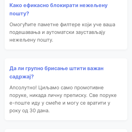
Како ефикасно блокирати нежељену
пошту?
Омогућите паметне филтере који уче ваша
подешавања и аутоматски заустављају
нежељену пошту.
Да ли групно брисање штити важан
садржај?
Апсолутно! Циљамо само промотивне
поруке, никада личну преписку. Све поруке
е-поште иду у смеће и могу се вратити у
року од 30 дана.