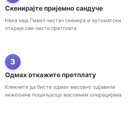
Скенирајте пријемно сандуче
Нека наш Гмаил чистач скенира и аутоматски
открије све листе претплата
3
Одмах откажите претплату
Кликните да бисте одмах масовно одјавили
нежељене пошиљаоце масовним операцијама