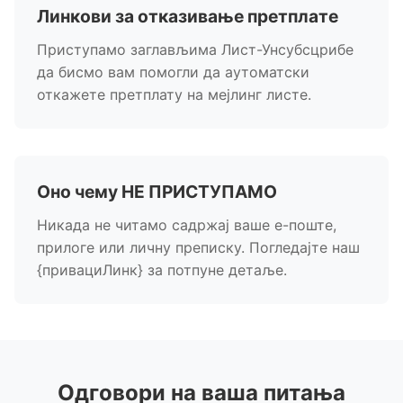
Линкови за отказивање претплате
Приступамо заглављима Лист-Унсубсцрибе
да бисмо вам помогли да аутоматски
откажете претплату на мејлинг листе.
Оно чему НЕ ПРИСТУПАМО
Никада не читамо садржај ваше е-поште,
прилоге или личну преписку. Погледајте наш
{привациЛинк} за потпуне детаље.
Одговори на ваша питања