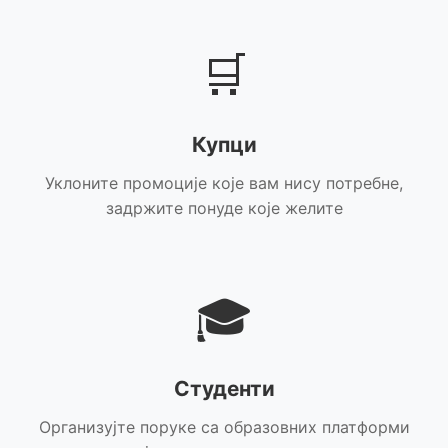
🛒
Купци
Уклоните промоције које вам нису потребне,
задржите понуде које желите
🎓
Студенти
Организујте поруке са образовних платформи