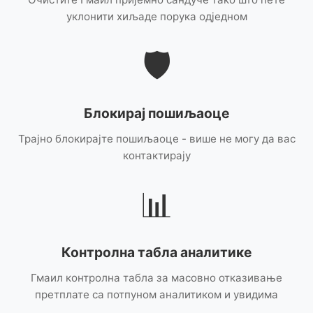
уклонити хиљаде порука одједном
🛡️
Блокирај пошиљаоце
Трајно блокирајте пошиљаоце - више не могу да вас
контактирају
📊
Контролна табла аналитике
Гмаил контролна табла за масовно отказивање
претплате са потпуном аналитиком и увидима