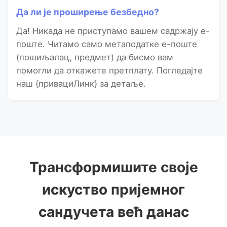
Да ли је проширење безбедно?
Да! Никада не приступамо вашем садржају е-
поште. Читамо само метаподатке е-поште
(пошиљалац, предмет) да бисмо вам
помогли да откажете претплату. Погледајте
наш {привациЛинк} за детаље.
Трансформишите своје
искуство пријемног
сандучета већ данас