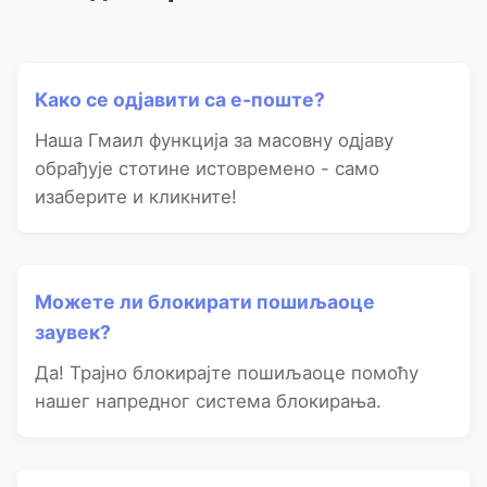
Како се одјавити са е-поште?
Наша Гмаил функција за масовну одјаву
обрађује стотине истовремено - само
изаберите и кликните!
Можете ли блокирати пошиљаоце
заувек?
Да! Трајно блокирајте пошиљаоце помоћу
нашег напредног система блокирања.