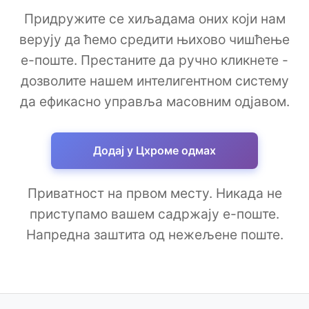
Придружите се хиљадама оних који нам
верују да ћемо средити њихово чишћење
е-поште. Престаните да ручно кликнете -
дозволите нашем интелигентном систему
да ефикасно управља масовним одјавом.
Додај у Цхроме одмах
Приватност на првом месту. Никада не
приступамо вашем садржају е-поште.
Напредна заштита од нежељене поште.